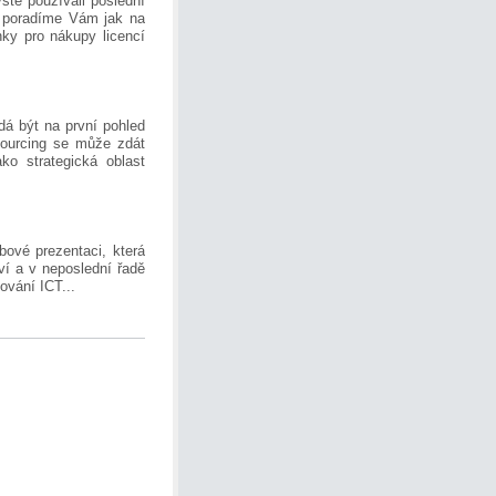
ste používali poslední
, poradíme Vám jak na
nky pro nákupy licencí
dá být na první pohled
sourcing se může zdát
o strategická oblast
ové prezentaci, která
í a v nepos­lední řadě
ování ICT...