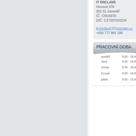
IT ENCLAVE
Husova 378
551 01 Jaroměř
IČ: 72915978
DIČ: CZ7207203234
it-enclave(@)seznam.cz
+420 777 991 180
PRACOVNÍ DOBA
pondělí
9:00 - 18:0
úterý
9:00 - 18:0
středa
9:00 - 18:0
čtvrtek
9:00 - 18:0
pátek
9:00 - 15:0