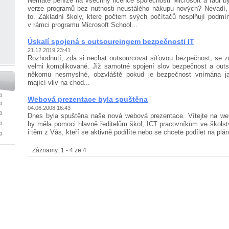
Nemáte peníze na všechny licence společnosti Microsoft a rádi by
verze programů bez nutnosti neustálého nákupu nových? Nevadí
to. Základní školy, které počtem svých počítačů nespl­ňují podmí
v rámci programu Microsoft School...
Úskalí spojená s outsourcingem bezpečnosti IT
21.12.2019 23:41
Rozhodnutí, zda si nechat outsourcovat síťovou bez­peč­nost, se z
velmi komplikované. Již samotné spojení slov bez­peč­nost a out
někomu nesmyslné, obzvláště pokud je bezpečnost vnímána jak
mající vliv na chod...
0
Webová prezentace byla spuštěna
0
04.06.2008 16:43
0
Dnes byla spuštěna naše nová webová prezentace. Vítejte na web
by měla pomoci hlavně ředitelům škol, ICT pracov­níkům ve školstv
0
i těm z Vás, kteří se aktivně podílíte nebo se chcete podílet na plán
0
Záznamy: 1 - 4 ze 4