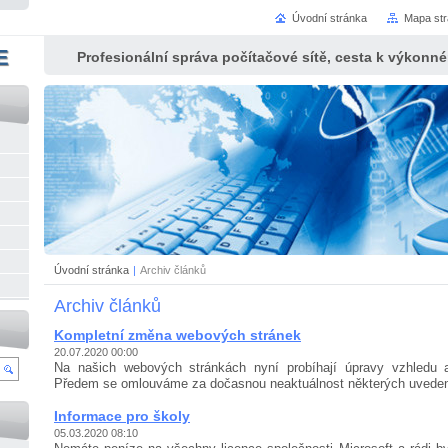
Úvodní stránka
Mapa st
E
Profesionální správa počítačové sítě, cesta k výkonn
Úvodní stránka
|
Archiv článků
Archiv článků
Kompletní změna webových stránek
20.07.2020 00:00
Na našich webových stránkách nyní probíhají úpravy vzhledu a
Předem se omlouváme za dočasnou neaktuálnost některých uve­de­n
Informace pro školy
05.03.2020 08:10