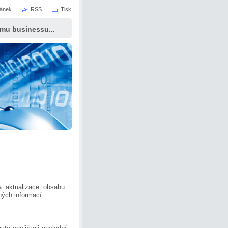
ránek
RSS
Tisk
ému businessu...
 aktualizace obsahu.
ých informací.