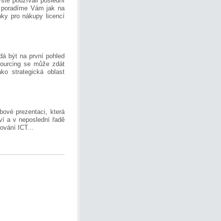
ste používali poslední
, poradíme Vám jak na
nky pro nákupy licencí
dá být na první pohled
sourcing se může zdát
o strategická oblast
ové prezentaci, která
í a v nepos­lední řadě
ování ICT...