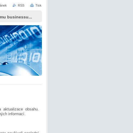
ránek
RSS
Tisk
ému businessu...
 aktualizace obsahu.
ých informací.