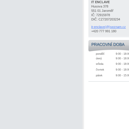
IT ENCLAVE
Husova 378
551 01 Jaroměř
IČ: 72915978
DIČ: CZ7207203234
it-enclave(@)seznam.cz
+420 777 991 180
PRACOVNÍ DOBA
pondělí
9:00 - 18:0
úterý
9:00 - 18:0
středa
9:00 - 18:0
čtvrtek
9:00 - 18:0
pátek
9:00 - 15:0