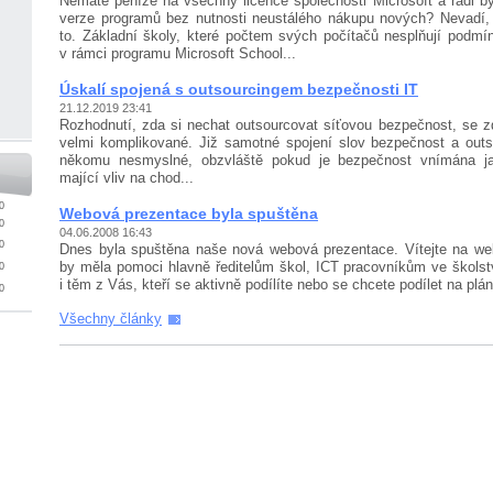
Nemáte peníze na všechny licence společnosti Microsoft a rádi by
verze programů bez nutnosti neustálého nákupu nových? Nevadí
to. Základní školy, které počtem svých počítačů nespl­ňují podmí
v rámci programu Microsoft School...
Úskalí spojená s outsourcingem bezpečnosti IT
21.12.2019 23:41
Rozhodnutí, zda si nechat outsourcovat síťovou bez­peč­nost, se z
velmi komplikované. Již samotné spojení slov bez­peč­nost a out
někomu nesmyslné, obzvláště pokud je bezpečnost vnímána jak
mající vliv na chod...
0
Webová prezentace byla spuštěna
0
04.06.2008 16:43
0
Dnes byla spuštěna naše nová webová prezentace. Vítejte na web
by měla pomoci hlavně ředitelům škol, ICT pracov­níkům ve školstv
0
i těm z Vás, kteří se aktivně podílíte nebo se chcete podílet na plán
0
Všechny články