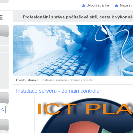
Úvodní stránka
Mapa st
E
Profesionální správa počítačové sítě, cesta k výkonn
Úvodní stránka
|
Instalace serveru - domain controler
Instalace serveru - domain controler