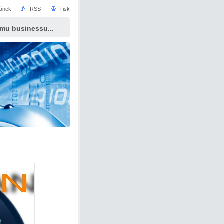
ránek
RSS
Tisk
ému businessu...