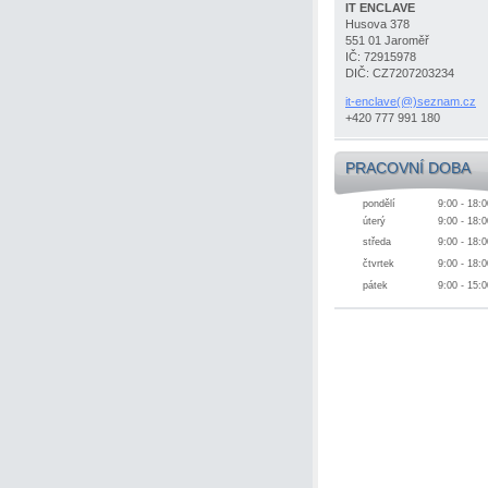
IT ENCLAVE
Husova 378
551 01 Jaroměř
IČ: 72915978
DIČ: CZ7207203234
it-enclave(@)seznam.cz
+420 777 991 180
PRACOVNÍ DOBA
pondělí
9:00 - 18:0
úterý
9:00 - 18:0
středa
9:00 - 18:0
čtvrtek
9:00 - 18:0
pátek
9:00 - 15:0