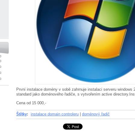
0
0
0
0
0
První instalace domény v sobě zahrnuje instalaci serveru windows
standard jako doménového řadiče, s vytvořením active directory.I
Cena od 15 000,-
Štítky
:
instalace domain controleru
|
doménový řadič