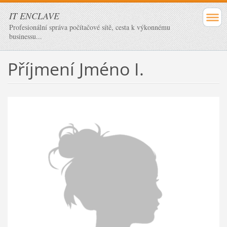
IT ENCLAVE
Profesionální správa počítačové sítě, cesta k výkonnému
businessu...
Příjmení Jméno I.